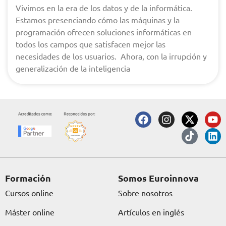
Vivimos en la era de los datos y de la informática.
Estamos presenciando cómo las máquinas y la
programación ofrecen soluciones informáticas en
todos los campos que satisfacen mejor las
necesidades de los usuarios. Ahora, con la irrupción y
generalización de la inteligencia
F
I
X
T
Y
L
a
n
-
i
o
i
c
s
t
k
u
n
e
t
w
t
t
k
b
a
i
o
u
e
o
g
t
k
b
d
o
r
t
e
i
Formación
Somos Euroinnova
k
a
e
n
Cursos online
Sobre nosotros
m
r
Máster online
Artículos en inglés