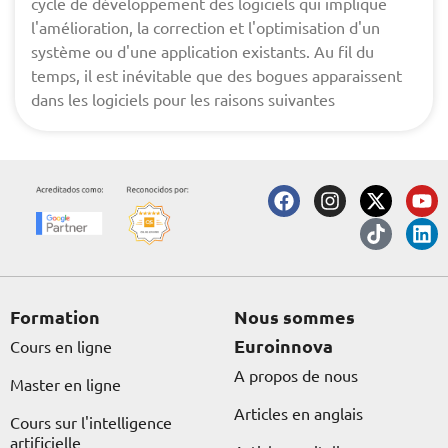
cycle de développement des logiciels qui implique
l'amélioration, la correction et l'optimisation d'un
système ou d'une application existants. Au fil du
temps, il est inévitable que des bogues apparaissent
dans les logiciels pour les raisons suivantes
F
I
X
T
Y
L
a
n
-
i
o
i
c
s
t
k
u
n
e
t
w
t
t
k
b
a
i
o
u
e
o
g
t
k
b
d
o
r
t
e
i
Formation
Nous sommes
k
a
e
n
Euroinnova
Cours en ligne
m
r
A propos de nous
Master en ligne
Articles en anglais
Cours sur l'intelligence
artificielle