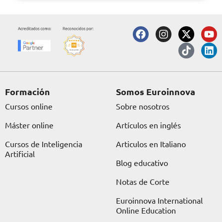
F
I
X
T
Y
L
a
n
-
i
o
i
c
s
t
k
u
n
e
t
w
t
t
k
b
a
i
o
u
e
o
g
t
k
b
d
o
r
t
e
i
Formación
Somos Euroinnova
k
a
e
n
Cursos online
Sobre nosotros
m
r
Máster online
Artículos en inglés
Cursos de Inteligencia
Articulos en Italiano
Artificial
Blog educativo
Notas de Corte
Euroinnova International
Online Education