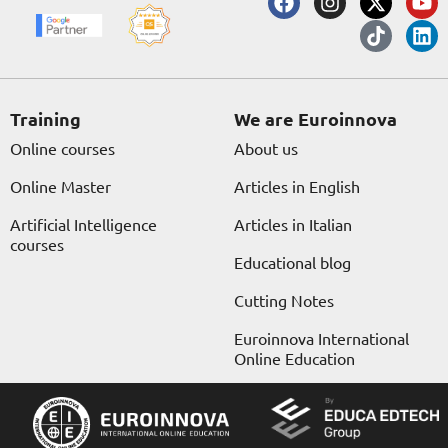
a
n
-
i
o
i
c
s
t
k
u
n
e
t
w
t
t
k
b
a
i
o
u
e
o
g
t
k
b
d
o
r
t
e
i
Training
We are Euroinnova
k
a
e
n
Online courses
About us
m
r
Online Master
Articles in English
Artificial Intelligence
Articles in Italian
courses
Educational blog
Cutting Notes
Euroinnova International
Online Education