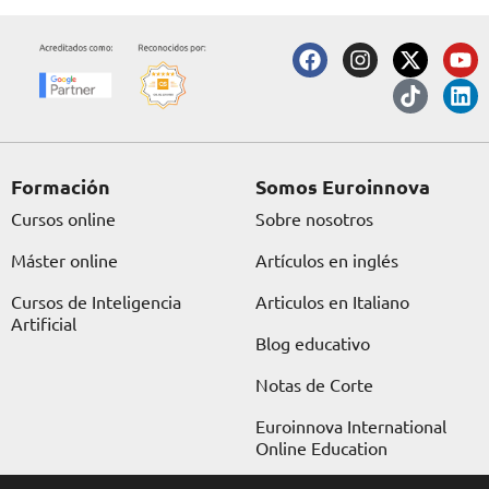
F
I
X
T
Y
L
a
n
-
i
o
i
c
s
t
k
u
n
e
t
w
t
t
k
b
a
i
o
u
e
o
g
t
k
b
d
o
r
t
e
i
Formación
Somos Euroinnova
k
a
e
n
Cursos online
Sobre nosotros
m
r
Máster online
Artículos en inglés
Cursos de Inteligencia
Articulos en Italiano
Artificial
Blog educativo
Notas de Corte
Euroinnova International
Online Education