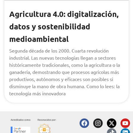
Agricultura 4.0: digitalización,
datos y sostenibilidad
medioambiental
Segunda década de los 2000. Cuarta revolución
industrial. Las nuevas tecnologías llegan a sectores
históricamente tradicionales, como la agricultura o la
ganadería, demostrando que procesos agrícolas más
productivos, autónomos y eficaces son posibles si
disminuye la mano de obra humana. Como lo lees: la
tecnología más innovadora
F
I
X
T
Y
L
a
n
-
i
o
i