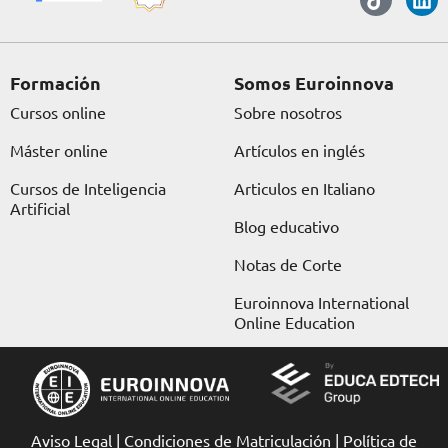
c
s
t
k
u
n
e
t
w
t
t
k
b
a
i
o
u
e
o
g
t
k
b
d
o
r
t
e
i
Formación
Somos Euroinnova
k
a
e
n
Cursos online
Sobre nosotros
m
r
Máster online
Artículos en inglés
Cursos de Inteligencia
Articulos en Italiano
Artificial
Blog educativo
Notas de Corte
Euroinnova International
Online Education
Aviso Legal
|
Condiciones de Matriculación
|
Política de