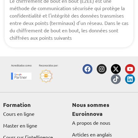
Le chiffrement de bout en bout (E2EE) est une
méthode de communication sécurisée qui protège la
confidentialité et l'intégrité des données transmises
entre deux points (terminaux) d'un réseau. Dans le cas
du chiffrement de bout en bout, les données sont
chiffrées aux points suivants
F
I
X
T
Y
L
a
n
-
i
o
i
c
s
t
k
u
n
e
t
w
t
t
k
b
a
i
o
u
e
o
g
t
k
b
d
o
r
t
e
i
Formation
Nous sommes
k
a
e
n
Euroinnova
Cours en ligne
m
r
A propos de nous
Master en ligne
Articles en anglais
Cours sur l'intelligence