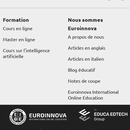
e
t
w
t
t
k
b
a
i
o
u
e
o
g
t
k
b
d
o
r
t
e
i
Formation
Nous sommes
k
a
e
n
Euroinnova
Cours en ligne
m
r
A propos de nous
Master en ligne
Articles en anglais
Cours sur l'intelligence
artificielle
Articles en italien
Blog éducatif
Notes de coupe
Euroinnova International
Online Education