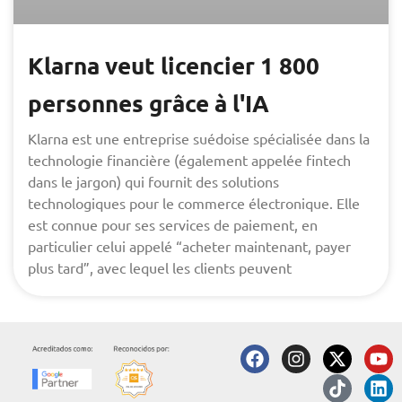
Klarna veut licencier 1 800
personnes grâce à l'IA
Klarna est une entreprise suédoise spécialisée dans la
technologie financière (également appelée fintech
dans le jargon) qui fournit des solutions
technologiques pour le commerce électronique. Elle
est connue pour ses services de paiement, en
particulier celui appelé “acheter maintenant, payer
plus tard”, avec lequel les clients peuvent
F
I
X
T
Y
L
a
n
-
i
o
i
c
s
t
k
u
n