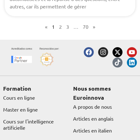
autres, car ils permettent de gérer
«
1
2
3
…
70
»
F
I
X
T
Y
L
a
n
-
i
o
i
c
s
t
k
u
n
e
t
w
t
t
k
b
a
i
o
u
e
o
g
t
k
b
d
o
r
t
e
i
Formation
Nous sommes
k
a
e
n
Euroinnova
Cours en ligne
m
r
A propos de nous
Master en ligne
Articles en anglais
Cours sur l'intelligence
artificielle
Articles en italien