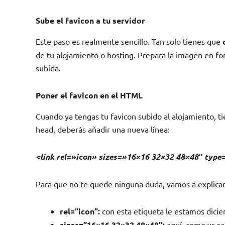
Sube el favicon a tu servidor
Este paso es realmente sencillo. Tan solo tienes que
de tu alojamiento o hosting. Prepara la imagen en for
subida.
Poner el favicon en el HTML
Cuando ya tengas tu favicon subido al alojamiento, ti
head, deberás añadir una nueva línea:
<link rel=»icon» sizes=»16×16 32×32 48×48″ typ
Para que no te quede ninguna duda, vamos a explicart
rel=”icon”:
con esta etiqueta le estamos dicien
sizes=”16×16 32×32 48×48″:
aquí, como ys sa