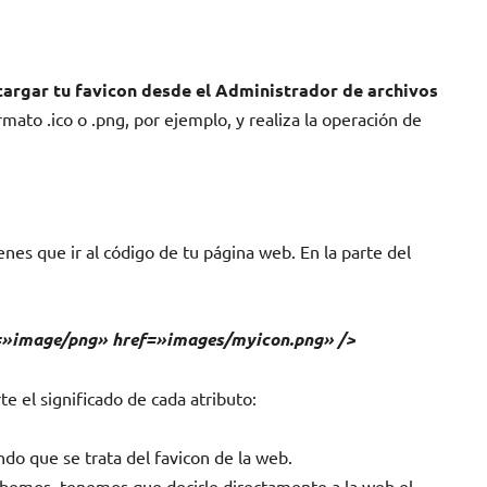
cargar tu favicon desde el Administrador de archivos
mato .ico o .png, por ejemplo, y realiza la operación de
enes que ir al código de tu página web. En la parte del
e=»image/png» href=»images/myicon.png» />
e el significado de cada atributo:
do que se trata del favicon de la web.
bemos, tenemos que decirle directamente a la web el