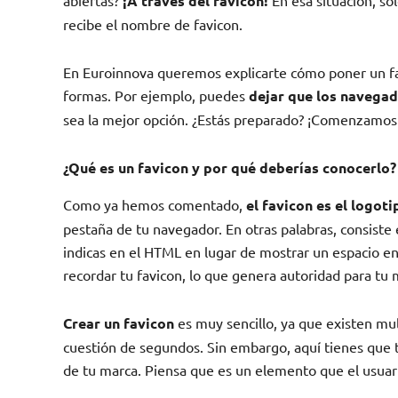
abiertas?
¡A través del favicon!
En esa situación, sol
recibe el nombre de favicon.
En Euroinnova queremos explicarte cómo poner un f
formas. Por ejemplo, puedes
dejar que los navega
sea la mejor opción. ¿Estás preparado? ¡Comenzamos
¿Qué es un favicon y por qué deberías conocerlo?
Como ya hemos comentado,
el favicon es el logoti
pestaña de tu navegador. En otras palabras, consiste
indicas en el HTML en lugar de mostrar un espacio en
recordar tu favicon, lo que genera autoridad para tu 
Crear un favicon
es muy sencillo, ya que existen mu
cuestión de segundos. Sin embargo, aquí tienes que t
de tu marca. Piensa que es un elemento que el usuari