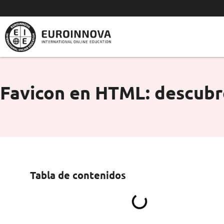
Ir
al
contenido
Favicon en HTML: descub
Tabla de contenidos