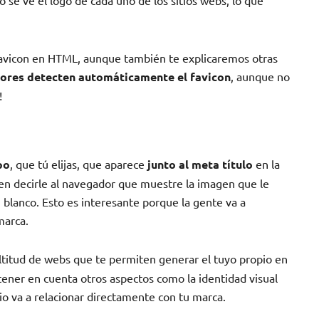
o se ve el logo de cada uno de los sitios webs, lo que
avicon en HTML, aunque también te explicaremos otras
dores detecten automáticamente el favicon
, aunque no
!
po
, que tú elijas, que aparece
junto al meta título
en la
 en decirle al navegador que muestre la imagen que le
 blanco. Esto es interesante porque la gente va a
marca.
ltitud de webs que te permiten generar el tuyo propio en
ener en cuenta otros aspectos como la identidad visual
o va a relacionar directamente con tu marca.