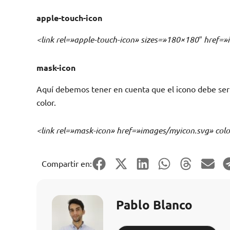
apple-touch-icon
<link rel=»apple-touch-icon» sizes=»180×180″ href=
mask-icon
Aquí debemos tener en cuenta que el icono debe ser
color.
<link rel=»mask-icon» href=»images/myicon.svg» co
Compartir en:
Pablo Blanco