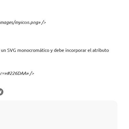
»images/myicon.png» />
 un SVG monocromático y debe incorporar el atributo
lor=»#226DAA» />