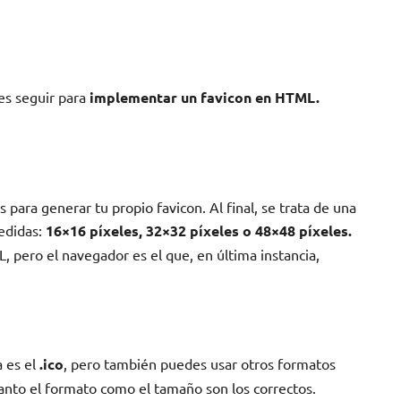
es seguir para
implementar un favicon en HTML.
ara generar tu propio favicon. Al final, se trata de una
edidas:
16×16 píxeles, 32×32 píxeles o 48×48 píxeles.
 pero el navegador es el que, en última instancia,
 es el
.ico
, pero también puedes usar otros formatos
anto el formato como el tamaño son los correctos.