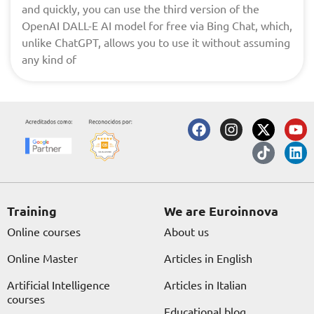
and quickly, you can use the third version of the
OpenAI DALL-E AI model for free via Bing Chat, which,
unlike ChatGPT, allows you to use it without assuming
any kind of
F
I
X
T
Y
L
a
n
-
i
o
i
c
s
t
k
u
n
e
t
w
t
t
k
b
a
i
o
u
e
o
g
t
k
b
d
o
r
t
e
i
Training
We are Euroinnova
k
a
e
n
Online courses
About us
m
r
Online Master
Articles in English
Artificial Intelligence
Articles in Italian
courses
Educational blog