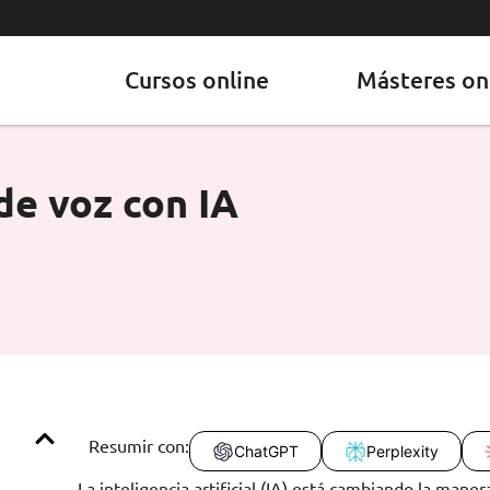
Cursos online
Másteres on
de voz con IA
Resumir con:
ChatGPT
Perplexity
La inteligencia artificial (IA) está cambiando la mane