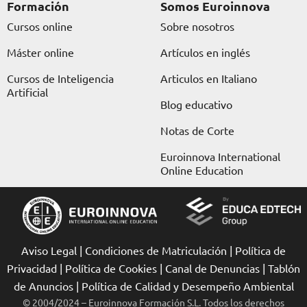
o
r
t
e
i
Formación
Somos Euroinnova
k
a
e
n
Cursos online
Sobre nosotros
m
r
Máster online
Artículos en inglés
Cursos de Inteligencia
Articulos en Italiano
Artificial
Blog educativo
Notas de Corte
Euroinnova International
Online Education
Aviso Legal
|
Condiciones de Matriculación
|
Política de
Privacidad
|
Política de Cookies
|
Canal de Denuncias
|
Tablón
de Anuncios
|
Política de Calidad y Desempeño Ambiental
© 2004/2024 – Euroinnova Formación S.L. Todos los derechos