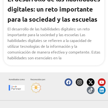
digitales: un reto importante
para la sociedad y las escuelas
El desarrollo de las habilidades digitales: un reto
importante para la sociedad y las escuelas Las
habilidades digitales se refieren a la capacidad de
utilizar tecnologías de la información y la
comunicación de manera efectiva y competente. Estas
habilidades son esenciales en la
F
I
X
T
Y
L
a
n
-
i
o
i
c
s
t
k
u
n
e
t
w
t
t
k
b
a
i
o
u
e
o
g
t
k
b
d