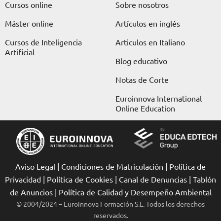
Cursos online
Sobre nosotros
m
r
Máster online
Artículos en inglés
Cursos de Inteligencia
Articulos en Italiano
Artificial
Blog educativo
Notas de Corte
Euroinnova International
Online Education
Aviso Legal
|
Condiciones de Matriculación
|
Política de
Privacidad
|
Política de Cookies
|
Canal de Denuncias
|
Tablón
de Anuncios
|
Política de Calidad y Desempeño Ambiental
© 2004/2024 – Euroinnova Formación S.L. Todos los derechos
reservados.