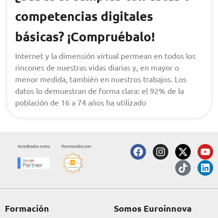
competencias digitales
básicas? ¡Compruébalo!
Internet y la dimensión virtual permean en todos los
rincones de nuestras vidas diarias y, en mayor o
menor medida, también en nuestros trabajos. Los
datos lo demuestran de forma clara: el 92% de la
población de 16 a 74 años ha utilizado
F
I
X
T
Y
L
a
n
-
i
o
i
c
s
t
k
u
n
e
t
w
t
t
k
b
a
i
o
u
e
o
g
t
k
b
d
o
r
t
e
i
Formación
Somos Euroinnova
k
a
e
n