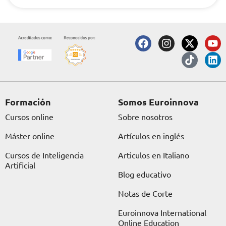
F
I
X
T
Y
L
a
n
-
i
o
i
c
s
t
k
u
n
e
t
w
t
t
k
b
a
i
o
u
e
o
g
t
k
b
d
o
r
t
e
i
Formación
Somos Euroinnova
k
a
e
n
Cursos online
Sobre nosotros
m
r
Máster online
Artículos en inglés
Cursos de Inteligencia
Articulos en Italiano
Artificial
Blog educativo
Notas de Corte
Euroinnova International
Online Education